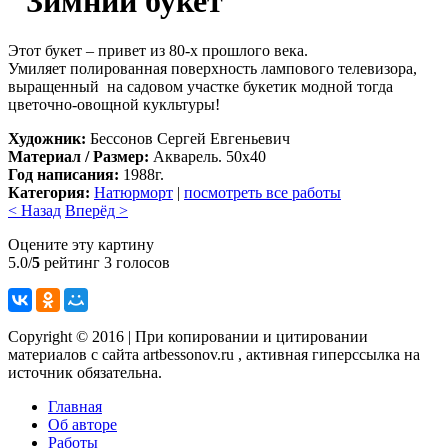
"Зимний букет"
Этот букет – привет из 80-х прошлого века.
Умиляет полированная поверхность лампового телевизора,
выращенный на садовом участке букетик модной тогда
цветочно-овощной кукльтуры!
Художник:
Бессонов Сергей Евгеньевич
Материал / Размер:
Акварель. 50х40
Год написания:
1988г.
Категория:
Натюрморт
|
посмотреть все работы
< Назад
Вперёд >
Оцените эту картину
5.0/
5
рейтинг 3 голосов
Copyright © 2016 | При копировании и цитировании
материалов с сайта artbessonov.ru , активная гиперссылка на
источник обязательна.
Главная
Об авторе
Работы